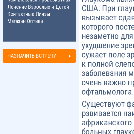
США. При глау
Лечение Взрослых и Детей
Контактные Линзы
вызывает сдав
Магазин Оптики
которого пост
незаметно для
ухудшение зре
сужает поле з
НАЗНАЧИТЬ ВСТРЕЧУ
к полной слепо
заболевания м
очень важно п
офтальмолога.
Существуют фа
рзвивается наи
африканского 
больных глаук