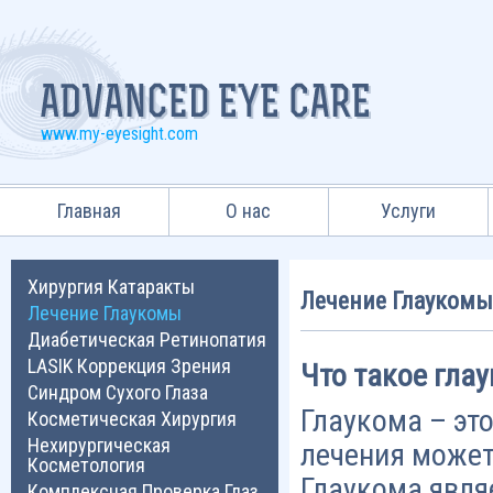
www.my-eyesight.com
Главная
О нас
Услуги
Хирургия Катаракты
Лечение Глаукомы
Лечение Глаукомы
Диабетическая Ретинопатия
LASIK Коррекция Зрения
Что такое гла
Синдром Сухого Глаза
Глаукома – это
Косметическая Хирургия
Нехирургическая
лечения может
Косметология
Глаукома явля
Комплексная Проверка Глаз