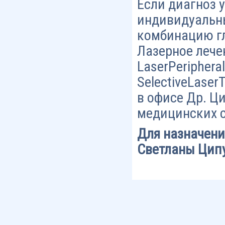
Если диагноз 
индивидуальны
комбинацию гл
Лазерное лече
LaserPeriphera
SelectiveLaser
в офисе Др. Ц
медицинских с
Для назначени
Светланы Ципу