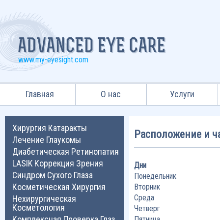
www.my-eyesight.com
Главная
О нас
Услуги
Хирургия Катаракты
Расположение и ч
Лечение Глаукомы
Диабетическая Ретинопатия
LASIK Коррекция Зрения
Дни
Синдром Сухого Глаза
Понедельник
Косметическая Хирургия
Вторник
Среда
Нехирургическая
Косметология
Четверг
Комплексная Проверка Глаз
Пятница,