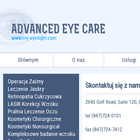
www.my-eyesight.com
Głównym
O nas
Usługi
Operacja Zaćmy
Skontaktuj się z nam
Leczenie Jaskry
Retinopatia Cukrzycowa
2640 Golf Road, Suite 120, 
LASIK Korekcji Wzroku
Pralnia Leczenie Oczu
tel (847)724-0101
Kosmetyki Chirurgiczne
Kosmetyki Nonsurgical
fax (847)724-7412
Kompleksowe badanie wzroku