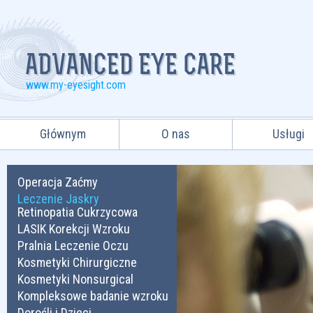
www.my-eyesight.com
Głównym
O nas
Usługi
Operacja Zaćmy
Leczenie Jaskry
Retinopatia Cukrzycowa
LASIK Korekcji Wzroku
Pralnia Leczenie Oczu
Kosmetyki Chirurgiczne
Kosmetyki Nonsurgical
Kompleksowe badanie wzroku
Dorośli i Dzieci