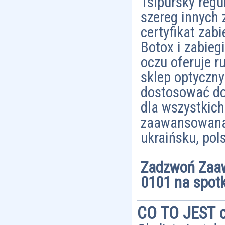
Tsipursky regu
szereg innych
certyfikat za
Botox i zabie
oczu oferuje r
sklep optyczn
dostosować do
dla wszystkich
zaawansowana 
ukraińsku, pols
Zadzwoń Zaaw
0101 na spotk
CO TO JEST o