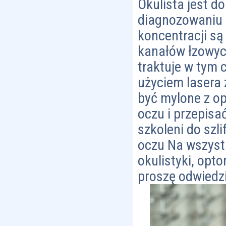
Okulista jest do
diagnozowaniu 
koncentracji są
kanałów łzowych
traktuje w tym c
użyciem lasera
być mylone z o
oczu i przepisa
szkoleni do sz
oczu Na wszyst
okulistyki, opt
proszę odwiedz