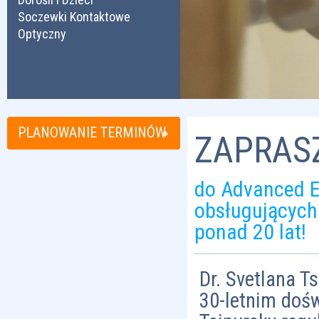
Soczewki Kontaktowe
Optyczny
PLANOWANIE TERMINÓW
ZAPRAS
do Advanced E
obsługujących
ponad 20 lat!
Dr. Svetlana T
30-letnim doś