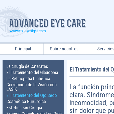
www.my-eyesight.com
Principal
Sobre nosotros
Servicio
La cirugía de Cataratas
El Tratamiento del 
El Tratamiento del Glaucoma
La Retinopatía Diabética
Corrección de la Visión con
La función prin
LASIK
clara. Síndrome
El Tratamiento del Ojo Seco
incomodidad, pe
Cosmética Guirúrgica
Estética sin Cirugía
sin dolor que p
Examen Completo de Los Ojos